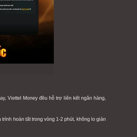
ay, Viettel Money đều hỗ trợ liên kết ngân hàng,
trình hoàn tất trong vòng 1-2 phút, không lo gián