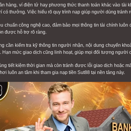
ngân hàng, ví điện tử hay phương thức thanh toán khác vào tài 
rí có thưởng. Việc hiểu rõ quy trình nạp giúp người dùng tránh rủ
iêu chuẩn công nghệ cao, đảm bảo mọi thông tin tài chính luô
n được hỗ trợ rõ ràng.
ng cần kiểm tra kỹ thông tin người nhận, nội dung chuyển kho
 Hạn mức giao dịch cũng linh hoạt, giúp mọi đối tượng người c
ng tiết kiệm thời gian mà còn tránh được lỗi giao dịch hoặc mất
hơi luôn an tâm khi tham gia
nạp tiền Sut88
tại nền tảng này.