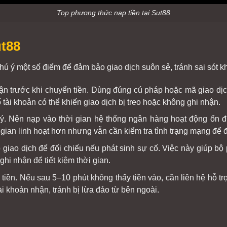
Top phương thức nạp tiền tại Sut88
ut88
hú ý một số điểm để đảm bảo giao dịch suôn sẻ, tránh sai sót 
nhận trước khi chuyển tiền. Dùng đúng cú pháp hoặc mã giao dị
tài khoản có thể khiến giao dịch bị treo hoặc không ghi nhận.
ý. Nên nạp vào thời gian hệ thống ngân hàng hoạt động ổn đị
i gian linh hoạt hơn nhưng vẫn cần kiểm tra tình trạng mạng để 
 giao dịch để đối chiếu nếu phát sinh sự cố. Việc này giúp bộ 
hi nhận để tiết kiệm thời gian.
 tiền. Nếu sau 5–10 phút không thấy tiền vào, cần liên hệ hỗ t
ài khoản nhận, tránh bị lừa đảo từ bên ngoài.