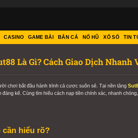
CASINO
GAME BÀI
BẮN CÁ
NỔ HŨ
XỔ SỐ
TIN 
ut88 Là Gì? Cách Giao Dịch Nhanh 
ời chơi bắt đầu hành trình cá cược suôn sẻ. Tại nền tảng
Sut
m đáng kể. Cùng tìm hiểu cách nạp tiền chính xác, nhanh chóng, 
o cần hiểu rõ?