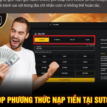
tránh sai sót trong địa chỉ nhận coin vì không thể hoàn tác.