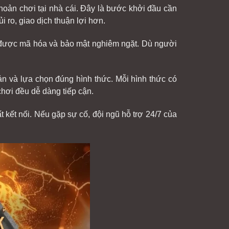
khoản chơi tại nhà cái. Đây là bước khởi đầu cần
i ro, giao dịch thuận lợi hơn.
n được mã hóa và bảo mật nghiêm ngặt. Dù người
ản và lựa chọn đúng hình thức. Mỗi hình thức có
hơi đều dễ dàng tiếp cận.
 kết nối. Nếu gặp sự cố, đội ngũ hỗ trợ 24/7 của