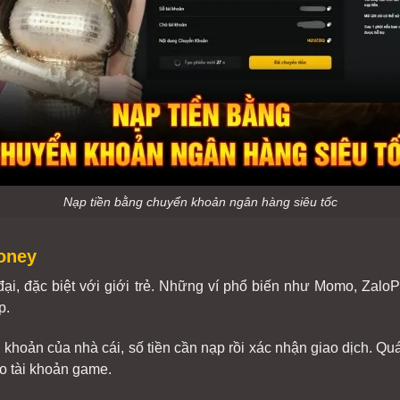
Nạp tiền bằng chuyển khoản ngân hàng siêu tốc
Money
ại, đặc biệt với giới trẻ. Những ví phổ biến như Momo, ZaloP
p.
hoản của nhà cái, số tiền cần nạp rồi xác nhận giao dịch. Quá 
o tài khoản game.