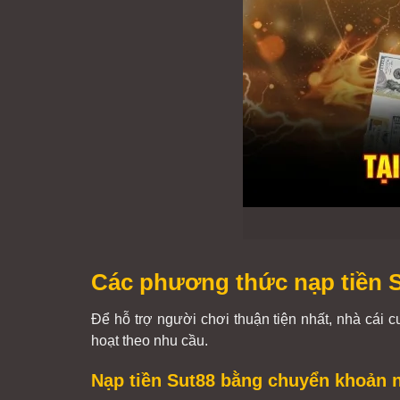
Các phương thức nạp tiền S
Để hỗ trợ người chơi thuận tiện nhất, nhà cái
hoạt theo nhu cầu.
Nạp tiền Sut88 bằng chuyển khoản 