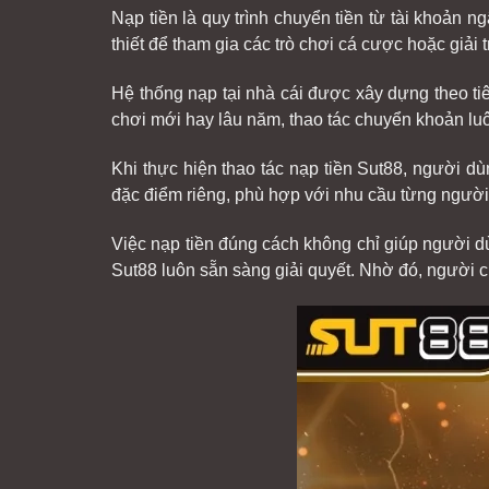
Nạp tiền là quy trình chuyển tiền từ tài khoản 
thiết để tham gia các trò chơi cá cược hoặc giải t
Hệ thống nạp tại nhà cái được xây dựng theo t
chơi mới hay lâu năm, thao tác chuyển khoản luô
Khi thực hiện thao tác
nạp tiền Sut88
, người dù
đặc điểm riêng, phù hợp với nhu cầu từng người.
Việc nạp tiền đúng cách không chỉ giúp người dù
Sut88 luôn sẵn sàng giải quyết. Nhờ đó, người c