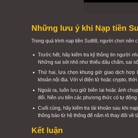
Những lưu ý khi Nạp tiền S
Trong quá trình
nạp tiền Sut88
, người chơi nên c
Trước hết, hãy kiểm tra kỹ thông tin người 
Những sai sót nhỏ như thiếu dấu chấm, sai số 
Thứ hai, lựa chọn khung giờ giao dịch hợp l
khoản nội địa. Với ví điện tử hoặc crypto, thờ
Ngoài ra, luôn lưu giữ biên lai hoặc ảnh chụp
đổi. Nên ưu tiên các phương thức có tự động g
Cuối cùng, hãy kiểm tra tài khoản sau khi nạp
thông báo từ hệ thống để nắm rõ thay đổi về t
Kết luận