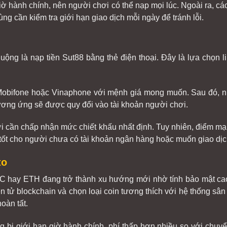
giờ hành chính, nên người chơi có thể nạp mọi lúc. Ngoài ra, cá
ùng cần kiểm tra giới hạn giao dịch mỗi ngày để tránh lỗi.
huộng là
nạp tiền Sut88
bằng thẻ điện thoại. Đây là lựa chọn 
, Mobifone hoặc Vinaphone với mệnh giá mong muốn. Sau đó, n
 tương ứng sẽ được quy đổi vào tài khoản người chơi.
i cần chấp nhận mức chiết khấu nhất định. Tuy nhiên, điểm mạn
áp tốt cho người chưa có tài khoản ngân hàng hoặc muốn giao dị
to
C hay ETH đang trở thành xu hướng mới nhờ tính bảo mật cao, 
ện tử blockchain và chọn loại coin tương thích với hệ thống sâ
hoàn tất.
bị giới hạn giờ hành chính, phí thấp hơn nhiều so với chuyển