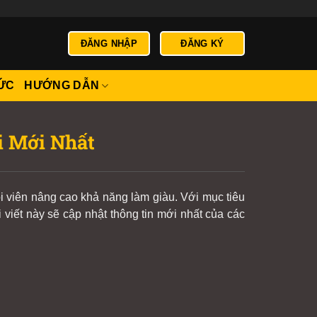
ĐĂNG NHẬP
ĐĂNG KÝ
TỨC
HƯỚNG DẪN
i Mới Nhất
ội viên nâng cao khả năng làm giàu. Với mục tiêu
 viết này sẽ cập nhật thông tin mới nhất của các