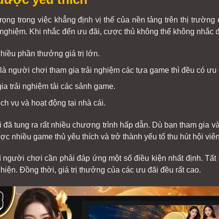
rọng trong việc khẳng định vị thế của nền tảng trên thị trườn
rải nghiệm. Khi nhắc đến ưu đãi, cược thủ không thể không nhắc
hiều phần thưởng giá trị lớn.
 là người chơi tham gia trải nghiệm các tựa game thì đều có ưu đ
gia trải nghiệm tải các sảnh game.
ch vụ và hoạt động tại nhà cái.
cái đã tung ra rất nhiều chương trình hấp dẫn. Dù bạn tham gia va
ợc nhiều game thủ yêu thích và trở thành yếu tố thu hút hội vi
người chơi cần phải đáp ứng một số điều kiện nhất định. T
ện. Đồng thời, giá trị thưởng của các ưu đãi đều rất cao.