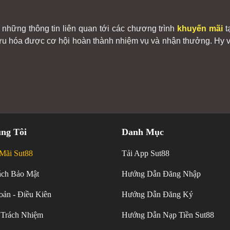
t những thông tin liên quan tới các chương trình
khuyến mãi
t
ưu hóa được cơ hội hoàn thành nhiệm vụ và nhận thưởng. Hy vọng
ng Tôi
Danh Mục
Mãi Sut88
Tải App Sut88
ách Bảo Mật
Hướng Dẫn Đăng Nhập
oản - Điều Kiên
Hướng Dẫn Đăng Ký
 Trách Nhiệm
Hướng Dẫn Nạp Tiền Sut88