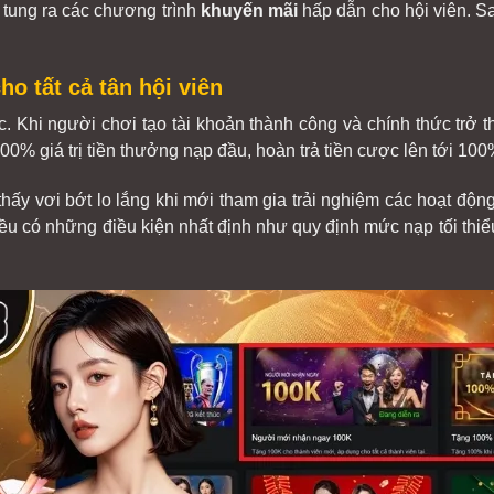
c tung ra các chương trình
khuyến mãi
hấp dẫn cho hội viên. Sa
o tất cả tân hội viên
tục. Khi người chơi tạo tài khoản thành công và chính thức trở
% giá trị tiền thưởng nạp đầu, hoàn trả tiền cược lên tới 1
ấy vơi bớt lo lắng khi mới tham gia trải nghiệm các hoạt động gi
có những điều kiện nhất định như quy định mức nạp tối thiểu, 