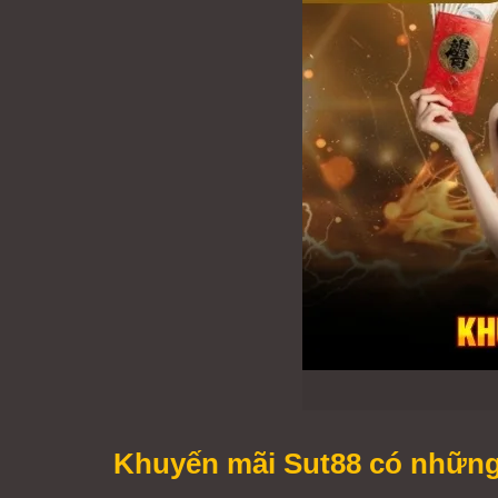
Khuyến mãi Sut88 có những