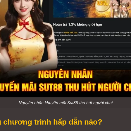
Nguyên nhân khuyến mãi Sut88 thu hút người chơi
 chương trình hấp dẫn nào?