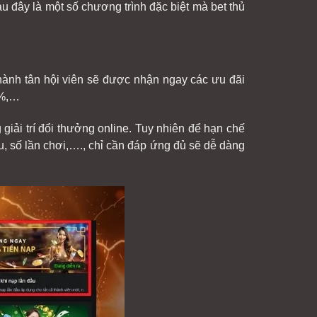
u đây là một số chương trình đặc biệt mà bet thủ
 thành tân hội viên sẽ được nhận ngay các ưu đãi
00%,…
ải trí đổi thưởng online. Tuy nhiên để hạn chế
số lần chơi,…., chỉ cần đáp ứng đủ sẽ dễ dàng