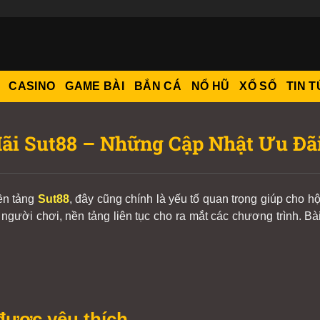
CASINO
GAME BÀI
BẮN CÁ
NỔ HŨ
XỔ SỐ
TIN 
i Sut88 – Những Cập Nhật Ưu Đã
ền tảng
Sut88
, đây cũng chính là yếu tố quan trọng giúp cho h
người chơi, nền tảng liên tục cho ra mắt các chương trình. Bài
được yêu thích