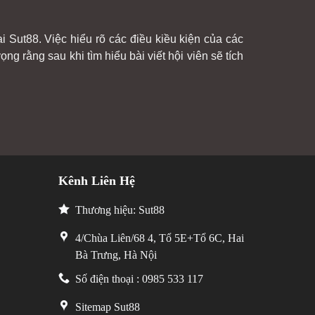
ại Sut88. Việc hiểu rõ các điều kiều kiện của các
 rằng sau khi tìm hiểu bài viết hội viên sẽ tích
Kênh Liên Hệ
Thương hiệu: Sut88
4/Chùa Liên/68 4, Tổ 5E+Tổ 6C, Hai
Bà Trưng, Hà Nội
Số điện thoại : 0985 533 117
Sitemap Sut88